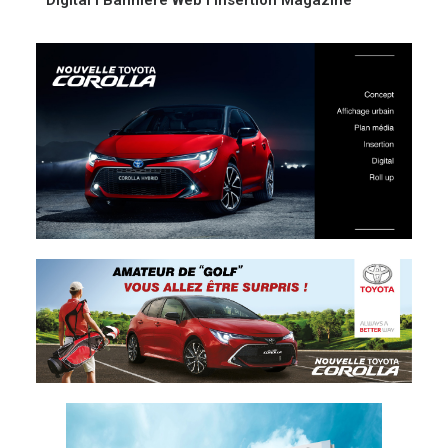
Digital
l
Bannière Web
l
Insertion Magazine